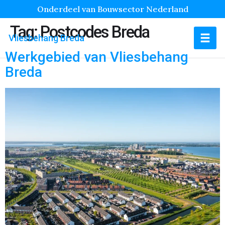
Onderdeel van Bouwsector Nederland
Tag:
Postcodes Breda
Vliesbehang Breda
Werkgebied van Vliesbehang
Breda