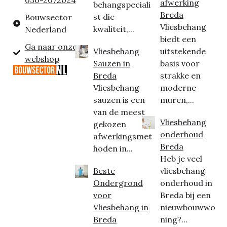
030-2072024
afwerking
behangspeciali
Breda
st die
Bouwsector
Vliesbehang
kwaliteit,...
Nederland
biedt een
Ga naar onze
Vliesbehang
uitstekende
webshop
Sauzen in
basis voor
Breda
strakke en
Vliesbehang
moderne
sauzen is een
muren,...
van de meest
Vliesbehang
gekozen
onderhoud
afwerkingsmet
Breda
hoden in...
Heb je veel
Beste
vliesbehang
Ondergrond
onderhoud in
voor
Breda bij een
Vliesbehang in
nieuwbouwwo
Breda
ning?...