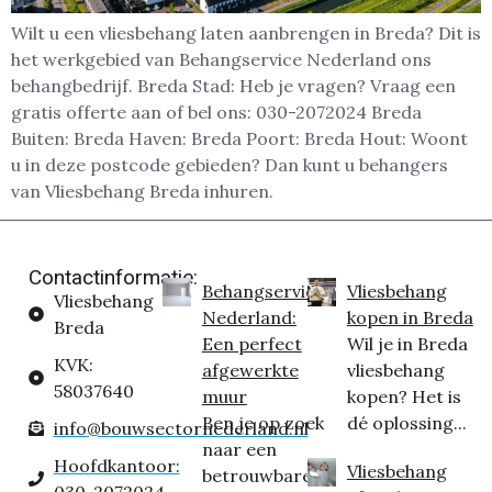
Wilt u een vliesbehang laten aanbrengen in Breda? Dit is
het werkgebied van Behangservice Nederland ons
behangbedrijf. Breda Stad: Heb je vragen? Vraag een
gratis offerte aan of bel ons: 030-2072024 Breda
Buiten: Breda Haven: Breda Poort: Breda Hout: Woont
u in deze postcode gebieden? Dan kunt u behangers
van Vliesbehang Breda inhuren.
Contactinformatie:
Behangservice
Vliesbehang
Vliesbehang
Nederland:
kopen in Breda
Breda
Een perfect
Wil je in Breda
KVK:
afgewerkte
vliesbehang
58037640
muur
kopen? Het is
Ben je op zoek
dé oplossing...
info@bouwsectornederland.nl
naar een
Hoofdkantoor:
Vliesbehang
betrouwbare