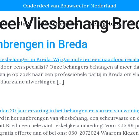
Onderdeel van Bouwsector Nederland
eel Vliesbehang Bre
me
Blog
Video Reviews
Werkgebied
We
nbrengen in Breda
a door een specialist? Onze behangers behangen al meer da
en je op zoek naar een professionele partij in Breda om vl
en duurzame afwerkingen […]
erd in het aanbrengen van vliesbehang, een scheurvaste 
t Breda een hele aantrekkelijke aanbieding. Voor €15,99 p
gratis offerte aan of bel ons: 030-2072024 Waarom Kiezen