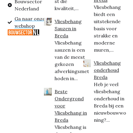
st die
Bouwsector
Vliesbehang
kwaliteit,...
Nederland
biedt een
Ga naar onze
Vliesbehang
uitstekende
webshop
Sauzen in
basis voor
Breda
strakke en
Vliesbehang
moderne
sauzen is een
muren,...
van de meest
Vliesbehang
gekozen
onderhoud
afwerkingsmet
Breda
hoden in...
Heb je veel
Beste
vliesbehang
Ondergrond
onderhoud in
voor
Breda bij een
Vliesbehang in
nieuwbouwwo
Breda
ning?...
Vliesbehang is