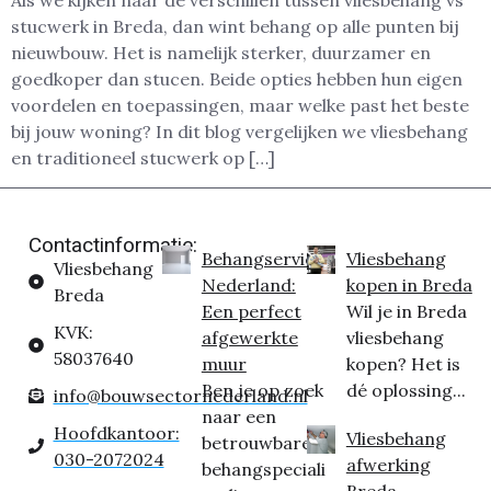
Als we kijken naar de verschillen tussen vliesbehang vs
stucwerk in Breda, dan wint behang op alle punten bij
nieuwbouw. Het is namelijk sterker, duurzamer en
goedkoper dan stucen. Beide opties hebben hun eigen
voordelen en toepassingen, maar welke past het beste
bij jouw woning? In dit blog vergelijken we vliesbehang
en traditioneel stucwerk op […]
Contactinformatie:
Behangservice
Vliesbehang
Vliesbehang
Nederland:
kopen in Breda
Breda
Een perfect
Wil je in Breda
KVK:
afgewerkte
vliesbehang
58037640
muur
kopen? Het is
Ben je op zoek
dé oplossing...
info@bouwsectornederland.nl
naar een
Hoofdkantoor:
Vliesbehang
betrouwbare
030-2072024
afwerking
behangspeciali
Breda