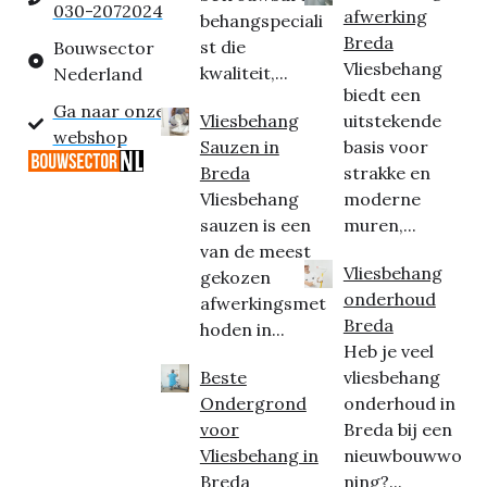
030-2072024
afwerking
behangspeciali
Breda
st die
Bouwsector
Vliesbehang
kwaliteit,...
Nederland
biedt een
Ga naar onze
Vliesbehang
uitstekende
webshop
Sauzen in
basis voor
Breda
strakke en
Vliesbehang
moderne
sauzen is een
muren,...
van de meest
Vliesbehang
gekozen
onderhoud
afwerkingsmet
Breda
hoden in...
Heb je veel
Beste
vliesbehang
Ondergrond
onderhoud in
voor
Breda bij een
Vliesbehang in
nieuwbouwwo
Breda
ning?...