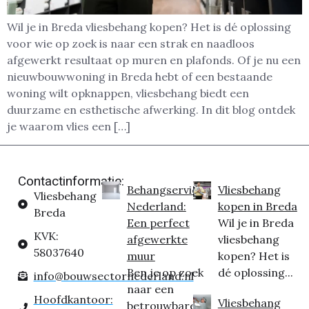
Wil je in Breda vliesbehang kopen? Het is dé oplossing
voor wie op zoek is naar een strak en naadloos
afgewerkt resultaat op muren en plafonds. Of je nu een
nieuwbouwwoning in Breda hebt of een bestaande
woning wilt opknappen, vliesbehang biedt een
duurzame en esthetische afwerking. In dit blog ontdek
je waarom vlies een […]
Contactinformatie:
Behangservice
Vliesbehang
Vliesbehang
Nederland:
kopen in Breda
Breda
Een perfect
Wil je in Breda
KVK:
afgewerkte
vliesbehang
58037640
muur
kopen? Het is
Ben je op zoek
dé oplossing...
info@bouwsectornederland.nl
naar een
Hoofdkantoor:
Vliesbehang
betrouwbare