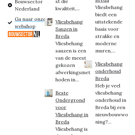
st die
Bouwsector
Vliesbehang
kwaliteit,...
Nederland
biedt een
Ga naar onze
Vliesbehang
uitstekende
webshop
Sauzen in
basis voor
Breda
strakke en
Vliesbehang
moderne
sauzen is een
muren,...
van de meest
Vliesbehang
gekozen
onderhoud
afwerkingsmet
Breda
hoden in...
Heb je veel
Beste
vliesbehang
Ondergrond
onderhoud in
voor
Breda bij een
Vliesbehang in
nieuwbouwwo
Breda
ning?...
Vliesbehang is