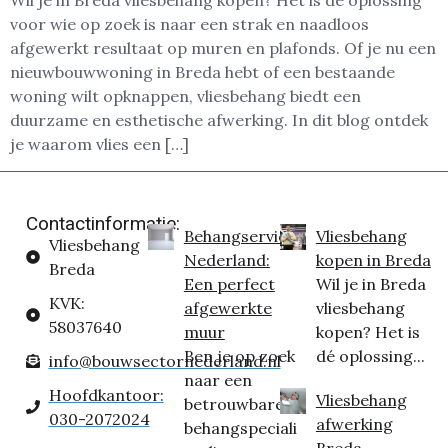
Wil je in Breda vliesbehang kopen? Het is dé oplossing
voor wie op zoek is naar een strak en naadloos
afgewerkt resultaat op muren en plafonds. Of je nu een
nieuwbouwwoning in Breda hebt of een bestaande
woning wilt opknappen, vliesbehang biedt een
duurzame en esthetische afwerking. In dit blog ontdek
je waarom vlies een […]
Contactinformatie:
Behangservice
Vliesbehang
Vliesbehang
Nederland:
kopen in Breda
Breda
Een perfect
Wil je in Breda
KVK:
afgewerkte
vliesbehang
58037640
muur
kopen? Het is
Ben je op zoek
dé oplossing...
info@bouwsectornederland.nl
naar een
Hoofdkantoor:
Vliesbehang
betrouwbare
030-2072024
afwerking
behangspeciali
Breda