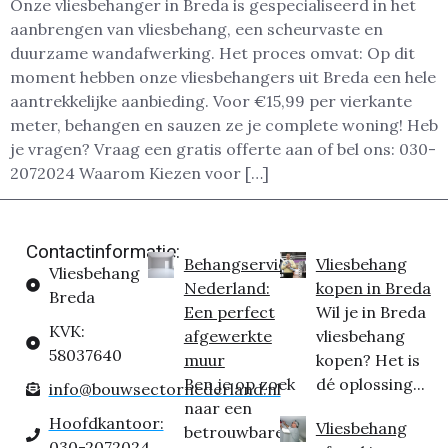
Onze vliesbehanger in Breda is gespecialiseerd in het
aanbrengen van vliesbehang, een scheurvaste en
duurzame wandafwerking. Het proces omvat: Op dit
moment hebben onze vliesbehangers uit Breda een hele
aantrekkelijke aanbieding. Voor €15,99 per vierkante
meter, behangen en sauzen ze je complete woning! Heb
je vragen? Vraag een gratis offerte aan of bel ons: 030-
2072024 Waarom Kiezen voor […]
Contactinformatie:
Behangservice
Vliesbehang
Vliesbehang
Nederland:
kopen in Breda
Breda
Een perfect
Wil je in Breda
KVK:
afgewerkte
vliesbehang
58037640
muur
kopen? Het is
Ben je op zoek
dé oplossing...
info@bouwsectornederland.nl
naar een
Hoofdkantoor:
Vliesbehang
betrouwbare
030-2072024