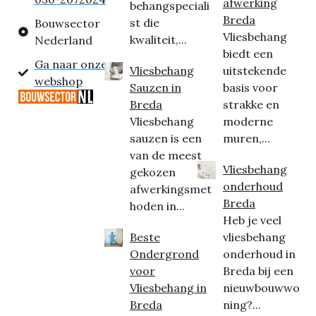
afwerking
behangspeciali
Breda
st die
Bouwsector
Vliesbehang
kwaliteit,...
Nederland
biedt een
Ga naar onze
Vliesbehang
uitstekende
webshop
Sauzen in
basis voor
Breda
strakke en
Vliesbehang
moderne
sauzen is een
muren,...
van de meest
Vliesbehang
gekozen
onderhoud
afwerkingsmet
Breda
hoden in...
Heb je veel
Beste
vliesbehang
Ondergrond
onderhoud in
voor
Breda bij een
Vliesbehang in
nieuwbouwwo
Breda
ning?...