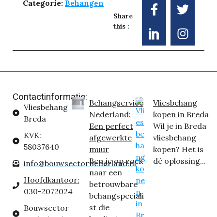
Categorie:
Behangen
Share
this :
Contactinformatie:
Behangservice
Vliesbehang
Vliesbehang
Nederland:
kopen in Breda
Breda
Een perfect
Wil je in Breda
KVK:
afgewerkte
vliesbehang
58037640
muur
kopen? Het is
Ben je op zoek
dé oplossing...
info@bouwsectornederland.nl
naar een
Hoofdkantoor:
betrouwbare
030-2072024
behangspeciali
st die
Bouwsector