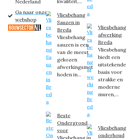
kwaliteit,...
Nederland
Ga naar onze
Vliesbehang
webshop
Sauzen in
Vliesbehang
Breda
afwerking
Vliesbehang
Breda
sauzen is een
Vliesbehang
van de meest
biedt een
gekozen
uitstekende
afwerkingsmet
basis voor
hoden in...
strakke en
moderne
muren,...
Beste
Ondergrond
Vliesbehang
voor
onderhoud
Vliesbehang in