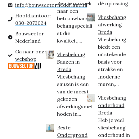
Ben je op zoek
dé oplossing...
info@bouwsectornederland.nl
naar een
Hoofdkantoor:
Vliesbehang
betrouwbare
030-2072024
afwerking
behangspeciali
Breda
st die
Bouwsector
Vliesbehang
kwaliteit,...
Nederland
biedt een
Ga naar onze
Vliesbehang
uitstekende
webshop
Sauzen in
basis voor
Breda
strakke en
Vliesbehang
moderne
sauzen is een
muren,...
van de meest
Vliesbehang
gekozen
onderhoud
afwerkingsmet
Breda
hoden in...
Heb je veel
Beste
vliesbehang
Ondergrond
onderhoud in