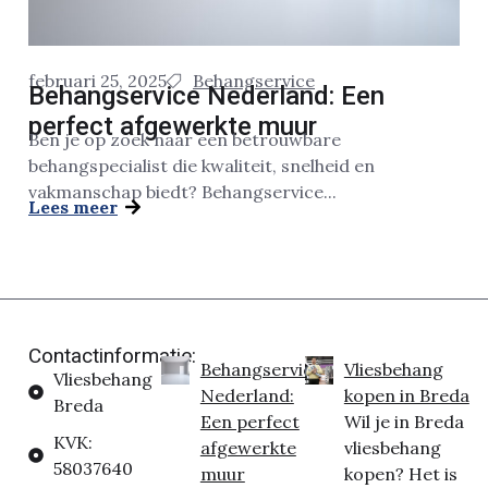
februari 25, 2025
Behangservice
Behangservice Nederland: Een
perfect afgewerkte muur
Ben je op zoek naar een betrouwbare
behangspecialist die kwaliteit, snelheid en
vakmanschap biedt? Behangservice...
Lees meer
Contactinformatie:
Behangservice
Vliesbehang
Vliesbehang
Nederland:
kopen in Breda
Breda
Een perfect
Wil je in Breda
KVK:
afgewerkte
vliesbehang
58037640
muur
kopen? Het is